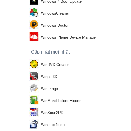
Windows 7 Boot Updater
WindowsCleaner
Windows Doctor
Windows Phone Device Manager
Cập nhật mới nhất
WinDVD Creator
Wings 3D
WinImage
WinMend Folder Hidden
WinScan2PDF
Winstep Nexus