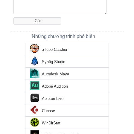
Những chương trình phổ biến
aTube Catcher
Synfig Studio
Autodesk Maya
Adobe Audition
Ableton Live
Cubase
WinDirStat