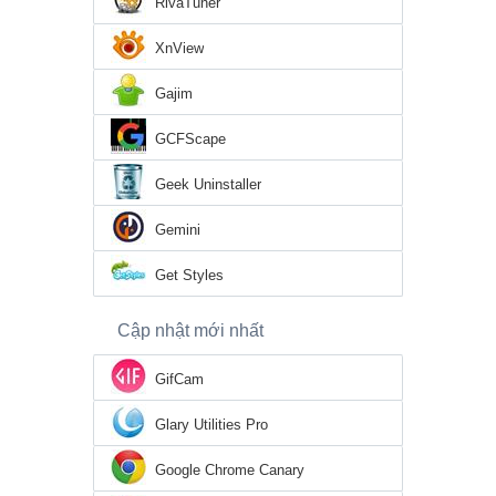
RivaTuner
XnView
Gajim
GCFScape
Geek Uninstaller
Gemini
Get Styles
Cập nhật mới nhất
GifCam
Glary Utilities Pro
Google Chrome Canary