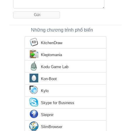
Những chương trình phổ biến
KitchenDraw
Kleptomania
Kodu Game Lab
Kon-Boot
Kylo
Skype for Business
Sleipnir
SlimBrowser