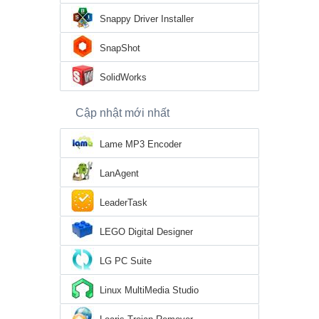
Snappy Driver Installer
SnapShot
SolidWorks
Cập nhật mới nhất
Lame MP3 Encoder
LanAgent
LeaderTask
LEGO Digital Designer
LG PC Suite
Linux MultiMedia Studio