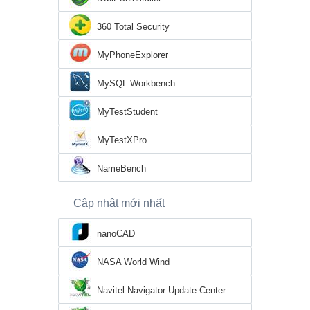
360 Total Security
MyPhoneExplorer
MySQL Workbench
MyTestStudent
MyTestXPro
NameBench
Cập nhật mới nhất
nanoCAD
NASA World Wind
Navitel Navigator Update Center