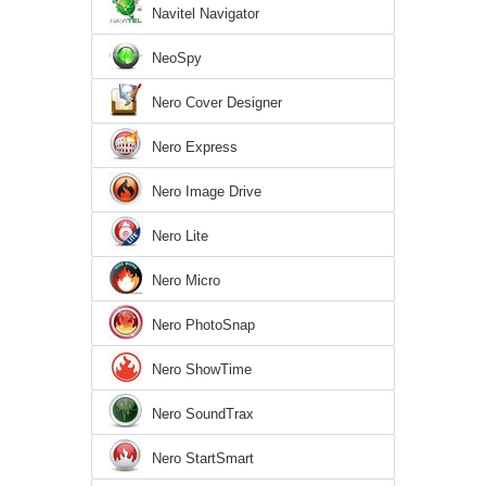
Navitel Navigator
NeoSpy
Nero Cover Designer
Nero Express
Nero Image Drive
Nero Lite
Nero Micro
Nero PhotoSnap
Nero ShowTime
Nero SoundTrax
Nero StartSmart