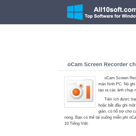
oCam Screen Recorder cho
oCam Screen Reco
màn hình PC. Nó ghi
tạo ra các ảnh chụp 
Tiện ích được tr
hoặc bắt đầu ghi một
giản, có hỗ trợ cho 
nóng. Bạn có thể tải xuống miễn phí o
10 Tiếng Việt.