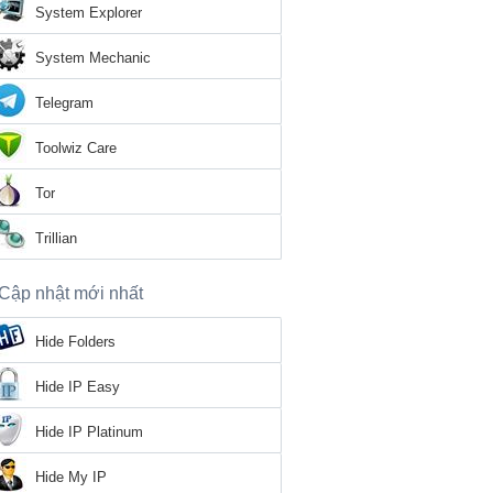
System Explorer
System Mechanic
Telegram
Toolwiz Care
Tor
Trillian
Cập nhật mới nhất
Hide Folders
Hide IP Easy
Hide IP Platinum
Hide My IP