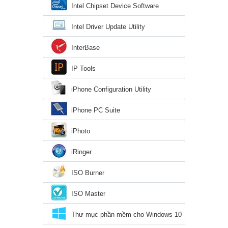
Intel Chipset Device Software
Intel Driver Update Utility
InterBase
IP Tools
iPhone Configuration Utility
iPhone PC Suite
iPhoto
iRinger
ISO Burner
ISO Master
Thư mục phần mềm cho Windows 10