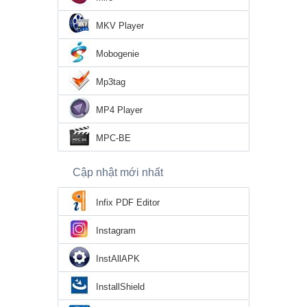
MKV Player
Mobogenie
Mp3tag
MP4 Player
MPC-BE
Cập nhật mới nhất
Infix PDF Editor
Instagram
InstAllAPK
InstallShield