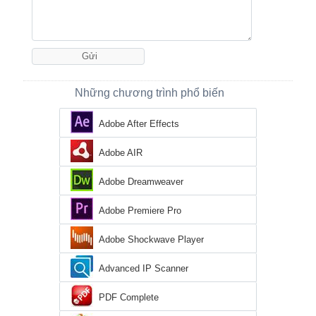
Những chương trình phổ biến
Adobe After Effects
Adobe AIR
Adobe Dreamweaver
Adobe Premiere Pro
Adobe Shockwave Player
Advanced IP Scanner
PDF Complete