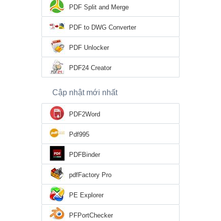
PDF Split and Merge
PDF to DWG Converter
PDF Unlocker
PDF24 Creator
Cập nhật mới nhất
PDF2Word
Pdf995
PDFBinder
pdfFactory Pro
PE Explorer
PFPortChecker