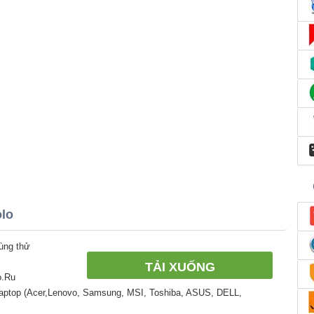
olo
ùng thử
TẢI XUỐNG
o.Ru
Laptop (Acer,Lenovo, Samsung, MSI, Toshiba, ASUS, DELL,