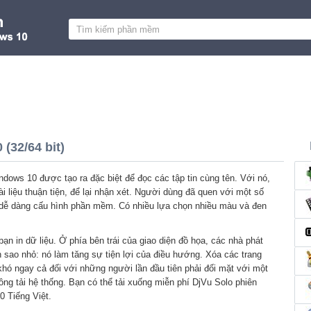
(32/64 bit)
dows 10 được tạo ra đặc biệt để đọc các tập tin cùng tên. Với nó,
i liệu thuận tiện, để lại nhận xét. Người dùng đã quen với một số
 dễ dàng cấu hình phần mềm. Có nhiều lựa chọn nhiều màu và đen
ạn in dữ liệu. Ở phía bên trái của giao diện đồ họa, các nhà phát
n sao nhỏ: nó làm tăng sự tiện lợi của điều hướng. Xóa các trang
 khó ngay cả đối với những người lần đầu tiên phải đối mặt với một
ng tải hệ thống. Bạn có thể tải xuống miễn phí DjVu Solo phiên
 Tiếng Việt.