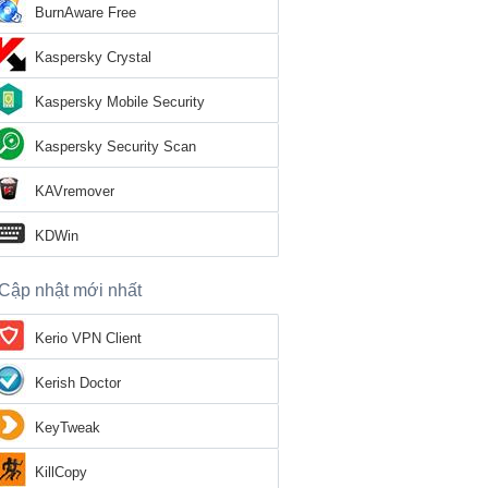
BurnAware Free
Kaspersky Crystal
Kaspersky Mobile Security
Kaspersky Security Scan
KAVremover
KDWin
Cập nhật mới nhất
Kerio VPN Client
Kerish Doctor
KeyTweak
KillCopy