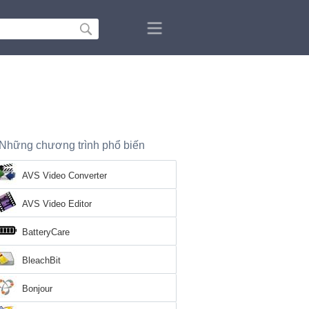
Những chương trình phổ biến
AVS Video Converter
AVS Video Editor
BatteryCare
BleachBit
Bonjour