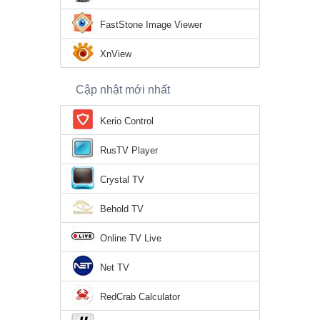
FastStone Image Viewer
XnView
Cập nhật mới nhất
Kerio Control
RusTV Player
Crystal TV
Behold TV
Online TV Live
Net TV
RedCrab Calculator