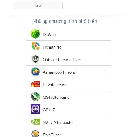
Những chương trình phổ biến
Dr.Web
HitmanPro
Outpost Firewall Free
Ashampoo Firewall
Privatefirewall
MSI Afterburner
GPU-Z
NVIDIA Inspector
RivaTuner