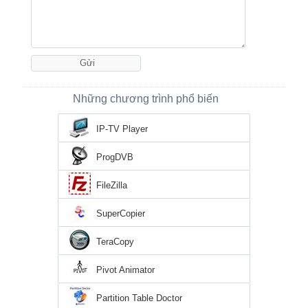
Những chương trình phổ biến
IP-TV Player
ProgDVB
FileZilla
SuperCopier
TeraCopy
Pivot Animator
Partition Table Doctor