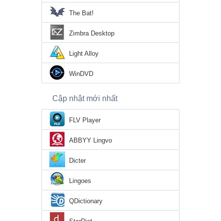
The Bat!
Zimbra Desktop
Light Alloy
WinDVD
Cập nhật mới nhất
FLV Player
ABBYY Lingvo
Dicter
Lingoes
QDictionary