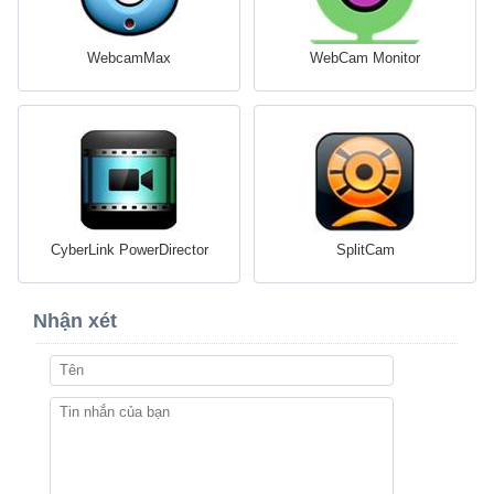
WebcamMax
WebCam Monitor
CyberLink PowerDirector
SplitCam
Nhận xét