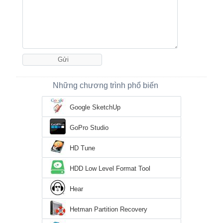
Những chương trình phổ biến
Google SketchUp
GoPro Studio
HD Tune
HDD Low Level Format Tool
Hear
Hetman Partition Recovery