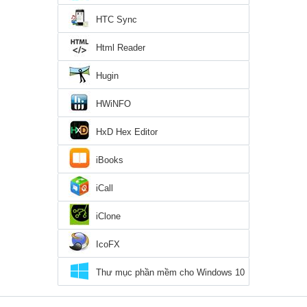
HTC Sync
Html Reader
Hugin
HWiNFO
HxD Hex Editor
iBooks
iCall
iClone
IcoFX
Thư mục phần mềm cho Windows 10