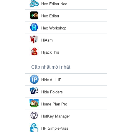
Hex Editor Neo
Hex Editor
Hex Workshop
HiAsm
HijackThis
Cập nhật mới nhất
Hide ALL IP
Hide Folders
Home Plan Pro
HotKey Manager
HP SimplePass