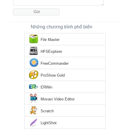
Những chương trình phổ biến
File Master
HFSExplorer
FreeCommander
ProShow Gold
ERWin
Movavi Video Editor
Scratch
LightShot