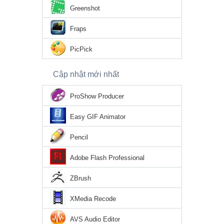
Greenshot
Fraps
PicPick
Cập nhật mới nhất
ProShow Producer
Easy GIF Animator
Pencil
Adobe Flash Professional
ZBrush
XMedia Recode
AVS Audio Editor