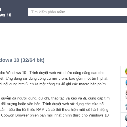
ws 10 (32/64 bit)
ho Windows 10 - Trình duyệt web với chức năng nâng cao cho
uyệt. Ứng dụng sử dụng công cụ mở crom, bao gồm một trình phát
 thị nội dung html5, chứa một công cụ để ghi các macro bàn phím
y quyền đa người dùng, cử chỉ, thao tác và kéo và đi, cung cấp tìm
 đối tượng hoặc văn bản. Trình duyệt web sử dụng các cửa sổ
 cắm, tiêu thụ tối thiểu RAM và có thể thực hiện một số hành động
hí Coowon Browser phiên bản mới nhất chính thức cho Windows 10