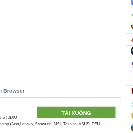
n Browser
TẢI XUỐNG
N STUDIO
Laptop (Acer,Lenovo, Samsung, MSI, Toshiba, ASUS, DELL,