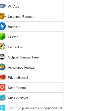
WinAce
Universal Extractor
Bandizip
Dr.Web
HitmanPro
Outpost Firewall Free
Ashampoo Firewall
Privatefirewall
Kerio Control
RusTV Player
Thư mục phần mềm cho Windows 10