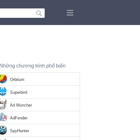
Những chương trình phổ biến
Orbitum
Superbird
Ad Muncher
AdFender
SpyHunter