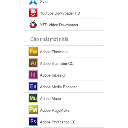
Xvid
Youtube Downloader HD
YTD Video Downloader
Cập nhật mới nhất
Adobe Fireworks
Adobe Illustrator CC
Adobe InDesign
Adobe Media Encoder
Adobe Muse
Adobe PageMaker
Adobe Photoshop CC